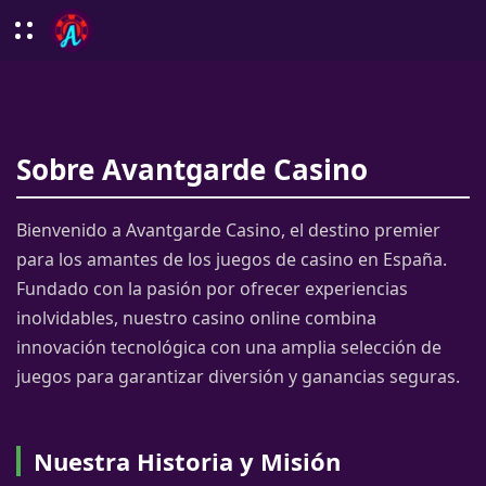
Sobre Avantgarde Casino
Bienvenido a Avantgarde Casino, el destino premier
para los amantes de los juegos de casino en España.
Fundado con la pasión por ofrecer experiencias
inolvidables, nuestro casino online combina
innovación tecnológica con una amplia selección de
juegos para garantizar diversión y ganancias seguras.
Nuestra Historia y Misión