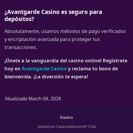
¿Avantgarde Casino es seguro para
depósitos?
Absolutamente, usamos métodos de pago verificados
y encriptación avanzada para proteger tus
transacciones.
¡Únete a la vanguardia del casino online! Regístrate
hoy en
Avantgarde Casino
y reclama tu bono de
bienvenida. ¡La diversión te espera!
Atualizado March 08, 2026
Kasino
Spiele
Live-Casino
Aktionen
VIP Club